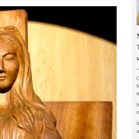
O
K
I
m
I
a