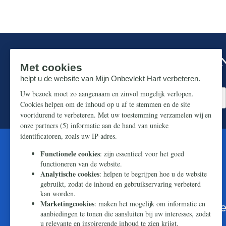
Mis niks in de strijd om ons prachtige N
Zorg dat u geen enkel belangrijk artikel mist.
U kunt de wereld bereiken met Onze
boodschap van hoop en redding