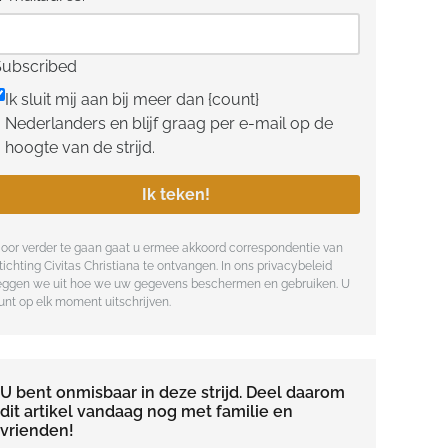
Subscribed
Ik sluit mij aan bij meer dan {count}
Nederlanders en blijf graag per e-mail op de
hoogte van de strijd.
Ik teken!
oor verder te gaan gaat u ermee akkoord correspondentie van
tichting Civitas Christiana te ontvangen. In ons
privacybeleid
eggen we uit hoe we uw gegevens beschermen en gebruiken. U
unt op elk moment uitschrijven.
U bent onmisbaar in deze strijd. Deel daarom
dit artikel vandaag nog met familie en
vrienden!