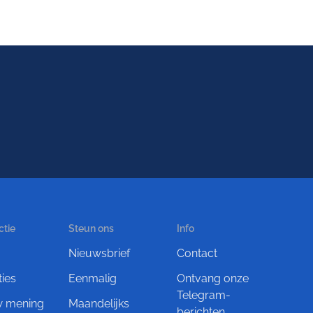
ctie
Steun ons
Info
Nieuwsbrief
Contact
ties
Eenmalig
Ontvang onze
Telegram-
w mening
Maandelijks
berichten