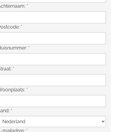
Achternaam:
*
Postcode:
*
Huisnummer:
*
traat:
*
Woonplaats:
*
Land:
*
E-mailadres:
*