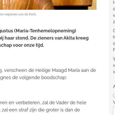
H
d
te regionen van de Kerk.
v
z
ugustus (Maria-Tenhemelopneming)
O
h
ij haar stond. De zieners van Akita kreeg
o
hap voor onze tijd.
F
W
v
3, verscheen de Heilige Maagd Maria aan de
v
 Agnes de volgende boodschap:
V
keren en verbeteren, zal de Vader de hele
zal een straf zijn die groter is dan de