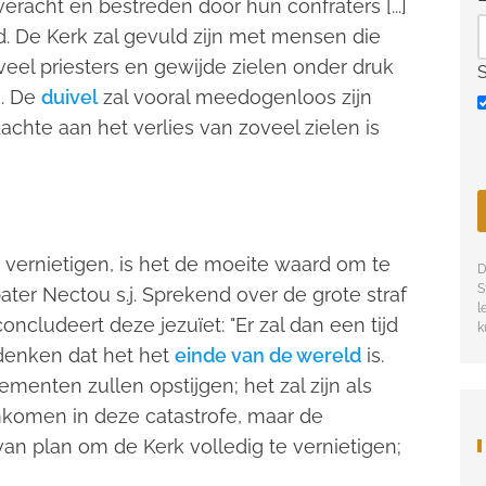
eracht en bestreden door hun confraters [...]
. De Kerk zal gevuld zijn met mensen die
eel priesters en gewijde zielen onder druk
n. De
duivel
zal vooral meedogenloos zijn
achte aan het verlies van zoveel zielen is
 vernietigen, is het de moeite waard om te
D
S
er Nectou s.j. Sprekend over de grote straf
l
cludeert deze jezuïet: "Er zal dan een tijd
k
 denken dat het het
einde van de wereld
is.
ementen zullen opstijgen; het zal zijn als
mkomen in deze catastrofe, maar de
van plan om de Kerk volledig te vernietigen;