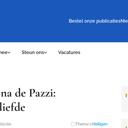
Bestel onze publicaties
Nie
mee
Steun ons
Vacatures
na de Pazzi:
liefde
dactie
Thema's:
Heiligen