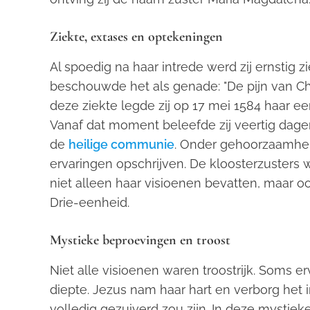
Ziekte, extases en optekeningen
Al spoedig na haar intrede werd zij ernstig zi
beschouwde het als genade: "De pijn van Chri
deze ziekte legde zij op 17 mei 1584 haar eers
Vanaf dat moment beleefde zij veertig dag
de
heilige communie
. Onder gehoorzaamheid
ervaringen opschrijven. De kloosterzusters w
niet alleen haar visioenen bevatten, maar o
Drie-eenheid.
Mystieke beproevingen en troost
Niet alle visioenen waren troostrijk. Soms e
diepte. Jezus nam haar hart en verborg het in
volledig gezuiverd zou zijn. In deze mystiek