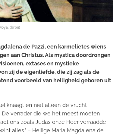
Moya. (
bron
)
agdalena de Pazzi, een karmelietes wiens
gen aan Christus. Als mystica doordrongen
 visioenen, extases en mystieke
on zij de eigenliefde, die zij zag als de
chtend voorbeeld van heiligheid geboren uit
el knaagt en niet alleen de vrucht
nt. De verrader die we het meest moeten
raadt ons zoals Judas onze Heer verraadde
int alles.” –
Heilige Maria Magdalena de