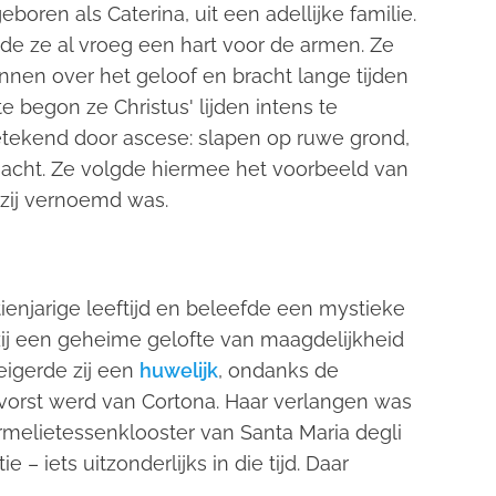
oren als Caterina, uit een adellijke familie.
e ze al vroeg een hart voor de armen. Ze
innen over het geloof en bracht lange tijden
te begon ze Christus' lijden intens te
etekend door ascese: slapen op ruwe grond,
nacht. Ze volgde hiermee het voorbeeld van
 zij vernoemd was.
enjarige leeftijd en beleefde een mystieke
zij een geheime gelofte van maagdelijkheid
eigerde zij een
huwelijk
, ondanks de
otvorst werd van Cortona. Haar verlangen was
 karmelietessenklooster van Santa Maria degli
e – iets uitzonderlijks in die tijd. Daar
.