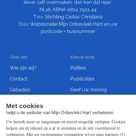
liever zelf overmaken, dan kan dat naar:
NL16 ABNA 0824 7501 44
T.n.v. Stichting Civitas Christiana
O.v.v. Webdonatie Mijn Onbevlekt Hart en uw
postcode + huisnummer
Over ons
Kom in actie
Wie zijn wij?
Petities
Contact
Publicaties
Gebeden
Geef uw mening
Artikelen
Ontvang de nieuwsbrief
Steun ons
Info
Nieuwsbrief
Contact