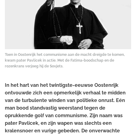
Toen in Oostenrijk het communisme aan de macht dreigde te komen,
kwam pater Pavlicek in actie. Met de Fatima-boodschap en de
rozenkrans verjoeg hij de Sovjets.
In het hart van het twintigste-eeuwse Oostenrijk
ontvouwde zich een opmerkelijk verhaal te midden
van de turbulente winden van politieke onrust. Eén
man bood standvastig weerstand tegen de
oprukkende golf van communisme. Zijn naam was
pater Pavlicek, en zijn wapen was slechts een
kralensnoer en vurige gebeden. De onverwachte