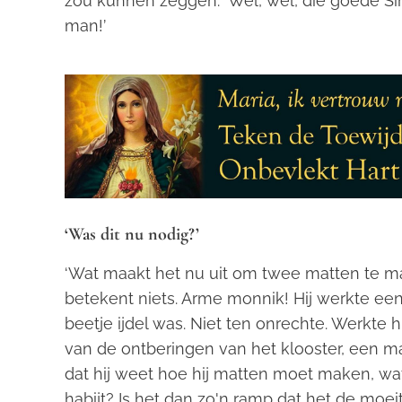
zou kunnen zeggen: ‘Wel, wel, die goede S
man!’
‘Was dit nu nodig?’
‘Wat maakt het nu uit om twee matten te mak
betekent niets. Arme monnik! Hij werkte een
beetje ijdel was. Niet ten onrechte. Werkte hij
van de ontberingen van het klooster, een m
dat hij weet hoe hij matten moet maken, wat 
habijt? Is het dan zo'n ramp dat het de mo