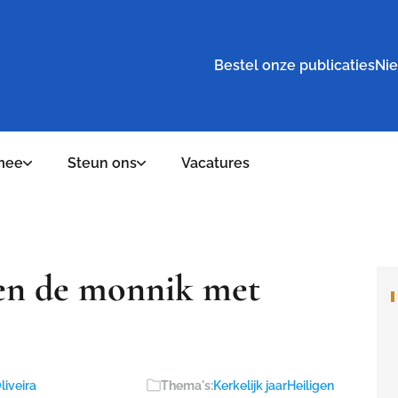
Bestel onze publicaties
Nie
mee
Steun ons
Vacatures
 en de monnik met
liveira
Thema's:
Kerkelijk jaar
Heiligen