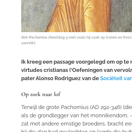
Sint-Pachomius (feestdag 9 mei) zoals hij vaak op iconen en fresc
aanreikt.
Ik kreeg een passage voorgelegd om op te 
virtudes cristianas
(‘Oefeningen van vervolm
pater Alonso Rodriguez van de
Sociëteit va
Op zoek naar lof
Terwijl de grote Pachomius (AD 292-346) [di
als de grondlegger van het monnikendom, -r
zat met andere ernstige broeders, bracht e
hij die dag had gevlochten en legde die buit