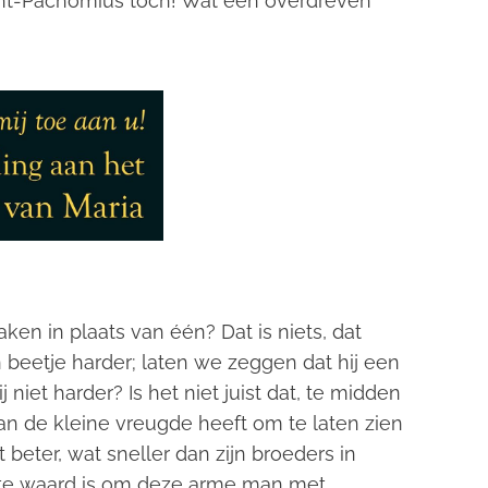
int-Pachomius toch! Wat een overdreven
en in plaats van één? Dat is niets, dat
 beetje harder; laten we zeggen dat hij een
 niet harder? Is het niet juist dat, te midden
an de kleine vreugde heeft om te laten zien
beter, wat sneller dan zijn broeders in
eite waard is om deze arme man met