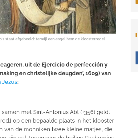
o's staat afgebeeld: terwijl een engel hem de kloosterregel
reageren, uit de
Ejercicio de perfección y
aking en christelijke deugden’, 1609) van
n Jezus
:
e samen met Sint-Antonius Abt (+356) geldt
ed.] op een bepaalde plaats in het klooster
en van de monniken twee kleine matjes, die
en zijn cel, tegenover de heilige Pachomius,