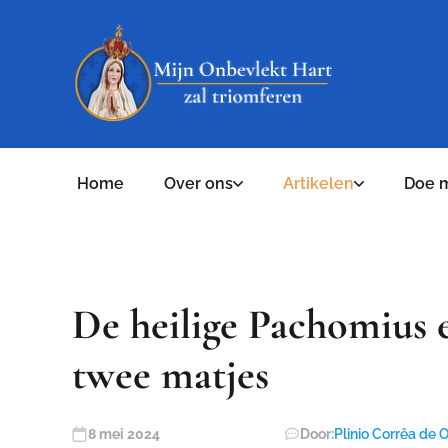
Home
Over ons
Artikelen
Doe 
De heilige Pachomius
twee matjes
8 mei 2024
Door:
Plinio Corrêa de O