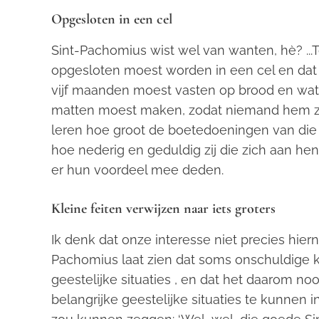
Opgesloten in een cel
Sint-Pachomius wist wel van wanten, hè? .
.
opgesloten moest worden in een cel en dat
vijf maanden moest vasten op brood en wate
matten moest maken, zodat niemand hem zo
leren hoe groot de boetedoeningen van di
hoe nederig en geduldig
zij die zich aan h
er
hun voordeel mee deden
.
Kleine feiten verwijzen naar iets groter
s
Ik denk dat onze interesse niet precies hier
Pachomius laat zien dat soms onschuldige kle
geestelijke situaties , en dat het daarom n
belangrijke geestelijke situaties te kunnen 