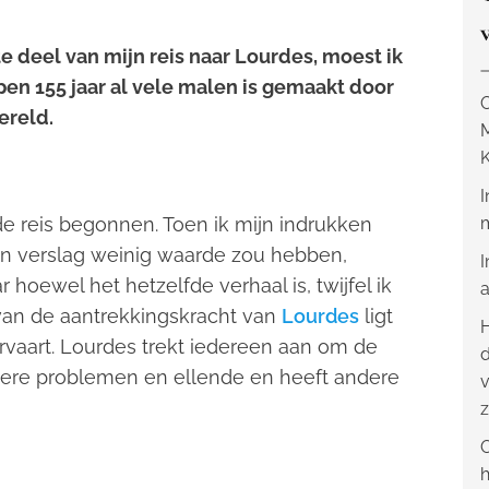
te deel van mijn reis naar Lourdes, moest ik
pen 155 jaar al vele malen is gemaakt door
O
wereld.
K
I
de reis begonnen. Toen ik mijn indrukken
m
jn verslag weinig waarde zou hebben,
I
 hoewel het hetzelfde verhaal is, twijfel ik
a
l van de aantrekkingskracht van
Lourdes
ligt
H
 ervaart. Lourdes trekt iedereen aan om de
d
dere problemen en ellende en heeft andere
v
z
O
h