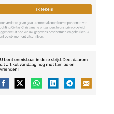
Ik teken!
oor verder te gaan gaat u ermee akkoord correspondentie van
tichting Civitas Christiana te ontvangen. In ons
privacybeleid
eggen we uit hoe we uw gegevens beschermen en gebruiken. U
unt op elk moment uitschrijven.
U bent onmisbaar in deze strijd. Deel daarom
dit artikel vandaag nog met familie en
vrienden!