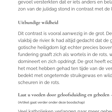
gevoel versterkten dat er iets anders en be
zon van de julidag stond in contrast met de k
Uitbundige wildheid
Dit contrast is vooral aanwezig in de grot. D
vlakbij de rivier. Ik had altijd gedacht dat d
gotische heiligdom ligt echter precies bove
fundering graaft zich als wortels in de rots
domineert en zich opdringt. De grot heeft e
het moet hebben gehad ten tijde van de vers
bedekt met ongetemde struikgewas en wild 
scheuren in de rots.
Laat u voeden door geloofsduiding en gebeden – 
(Artikel gaat verder onder deze boodschap)
Veel katholieken verlangen naar meer gebe