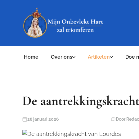
Home
Over ons
Artikelen
Doe 
De aantrekkingskracht
28 januari 2026
Door:
Redac