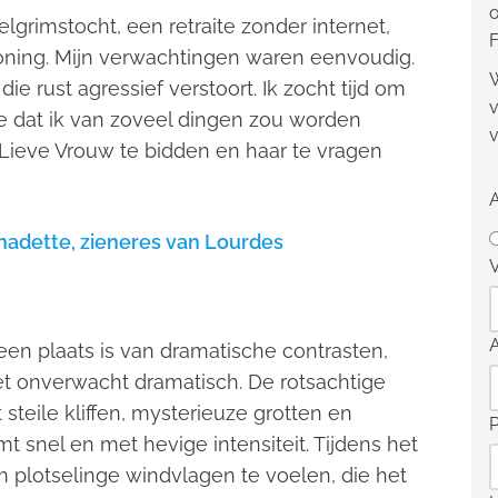
o
grimstocht, een retraite zonder internet,
F
ioning. Mijn verwachtingen waren eenvoudig.
W
die rust agressief verstoort. Ik zocht tijd om
v
te dat ik van zoveel dingen zou worden
v
 Lieve Vrouw te bidden en haar te vragen
rnadette, zieneres van Lourdes
V
een plaats is van dramatische contrasten,
et onverwacht dramatisch. De rotsachtige
steile kliffen, mysterieuze grotten en
t snel en met hevige intensiteit. Tijdens het
 plotselinge windvlagen te voelen, die het