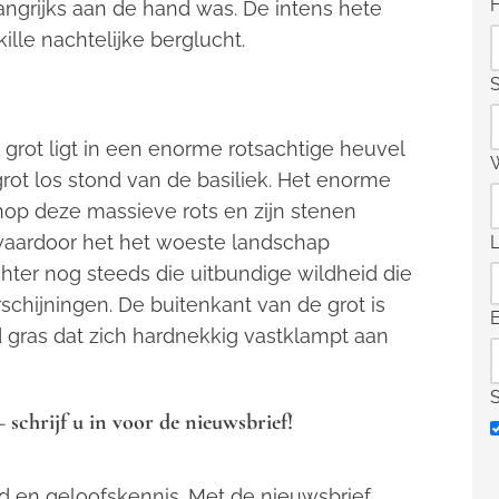
langrijks aan de hand was. De intens hete
ille nachtelijke berglucht.
S
e grot ligt in een enorme rotsachtige heuvel
e grot los stond van de basiliek. Het enorme
nop deze massieve rots en zijn stenen
, waardoor het het woeste landschap
chter nog steeds die uitbundige wildheid die
chijningen. De buitenkant van de grot is
gras dat zich hardnekkig vastklampt aan
schrijf u in voor de nieuwsbrief!
d en geloofskennis. Met de nieuwsbrief