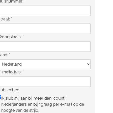
Huisnummer:
*
traat:
*
Woonplaats:
*
Land:
*
E-mailadres:
*
Subscribed
Ik sluit mij aan bij meer dan {count}
Nederlanders en blijf graag per e-mail op de
hoogte van de strijd.