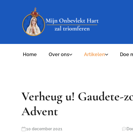
Home
Over ons
Artikelen
Doe 
Verheug u! Gaudete-zo
Advent
10 december 2021
Doo