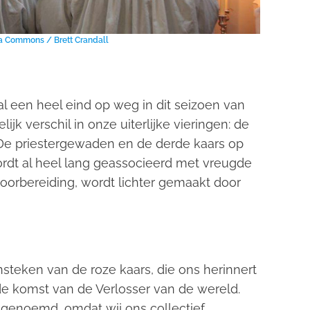
a Commons / Brett Crandall
l een heel eind op weg in dit seizoen van
k verschil in onze uiterlijke vieringen: de
. De priestergewaden en de derde kaars op
ordt al heel lang geassocieerd met vreugde
voorbereiding, wordt lichter gemaakt door
teken van de roze kaars, die ons herinnert
de komst van de Verlosser van de wereld.
 genoemd, omdat wij ons collectief