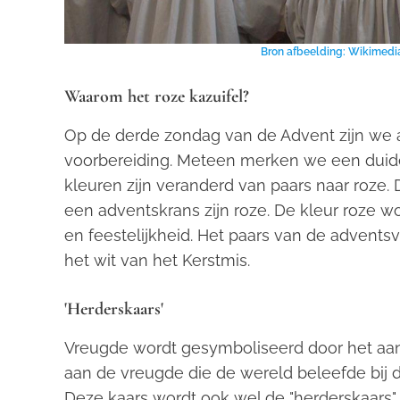
Bron afbeelding: Wikimedi
Waarom het roze kazuifel?
Op de derde zondag van de Advent zijn we a
voorbereiding. Meteen merken we een duidelij
kleuren zijn veranderd van paars naar roze
een adventskrans zijn roze. De kleur roze w
en feestelijkheid. Het paars van de advents
het wit van het Kerstmis.
'Herderskaars'
Vreugde wordt gesymboliseerd door het aans
aan de vreugde die de wereld beleefde bij 
Deze kaars wordt ook wel de "herderskaars"