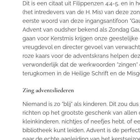
Dit is een citaat uit Filippenzen 4:4-5, en in
(het intredevers van de H. Mis) van deze z
eerste woord van deze ingangsantifoon "Gau
Advent van oudsher bekend als Zondag Gau
gaan voor Kerstmis krijgen onze geestelijk
vreugdevol en directer gevoel van verwacht
roze kaars voor de adventskrans helpen deze
verwonderlijk dat de werkwoorden "zingen" 
terugkomen in de Heilige Schrift en de Mi
Zing adventsliederen
Niemand is zo "blij" als kinderen. Dit zou 
richten op het grootste geschenk van allen d
kleinkinderen, nichtjes of neefjes hebt, of e
bibliotheek kunt leiden, Advent is de perfe
naar de echte aanleiding van het kerstseizo