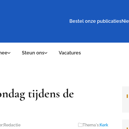
Bestel onze publicaties
Nie
mee
Steun ons
Vacatures
ndag tijdens de
r:
Redactie
Thema's:
Kerk