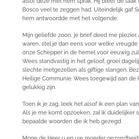
alsof deze met hem sprak. Hij bleef de taak 
Bosco veel te zeggen had. Uiteindelijk gaf 
hem antwoordde met het volgende:
Mijn geliefde zoon, je brief deed me plezier
waren, stel je dan eens voor welke vreugd
onze Schepper in de hemel voor eeuwig zul
Wees standvastig in het geloof, groei dageli
slechte metgezellen als giftige slangen. B
Heilige Communie. Wees toegewijd aan de He
gelukkig zijn.
Toen ik je zag, leek het alsof ik een plan va
Als je me komt opzoeken, zal ik duidelijker
bepaalde woorden die ik heb gezegd.
Moge de Heer u en uw moeder gezondheid