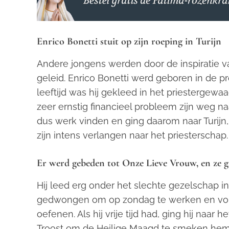
Enrico Bonetti stuit op zijn roeping in Turijn
Andere jongens werden door de inspiratie 
geleid. Enrico Bonetti werd geboren in de p
leeftijd was hij gekleed in het priestergew
zeer ernstig financieel probleem zijn weg na
dus werk vinden en ging daarom naar Turijn, 
zijn intens verlangen naar het priesterschap.
Er werd gebeden tot Onze Lieve Vrouw, en ze g
Hij leed erg onder het slechte gezelschap in 
gedwongen om op zondag te werken en vond 
oefenen. Als hij vrije tijd had, ging hij naa
Troost om de Heilige Maagd te smeken hem