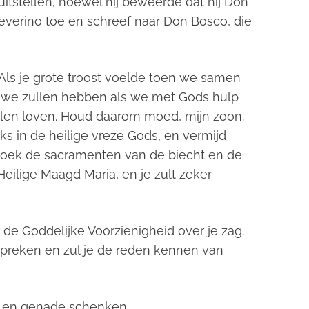
uitstellen, hoewel hij beweerde dat hij Don
Severino toe en schreef naar Don Bosco, die
. Als je grote troost voelde toen we samen
e we zullen hebben als we met Gods hulp
len loven. Houd daarom moed, mijn zoon.
jks in de heilige vreze Gods, en vermijd
ezoek de sacramenten van de biecht en de
ilige Maagd Maria, en je zult zeker
n de Goddelijke Voorzienigheid over je zag.
 spreken en zul je de reden kennen van
 en genade schenken.