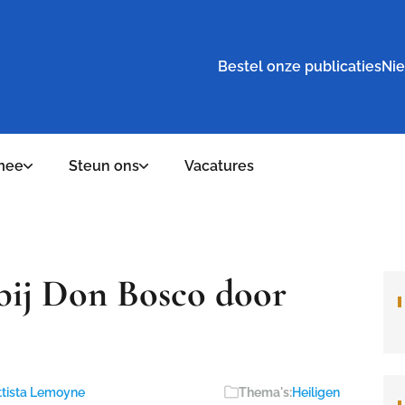
Bestel onze publicaties
Nie
mee
Steun ons
Vacatures
bij Don Bosco door
ttista Lemoyne
Thema's:
Heiligen