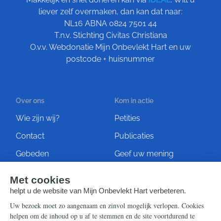
liever zelf overmaken, dan kan dat naar:
NL16 ABNA 0824 7501 44
T.n.v. Stichting Civitas Christiana
O.v.v. Webdonatie Mijn Onbevlekt Hart en uw
postcode + huisnummer
Over ons
Kom in actie
Wie zijn wij?
Petities
Contact
Publicaties
Gebeden
Geef uw mening
Artikelen
Ontvang de nieuwsbrief
Steun ons
Info
Nieuwsbrief
Contact