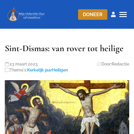
DONEER
Sint-Dismas: van rover tot heilige
23 maart 2023
Door:
Redactie
Thema's:
Kerkelijk jaar
Heiligen