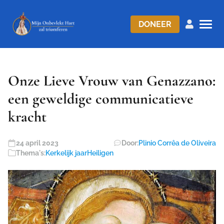
DONEER
Onze Lieve Vrouw van Genazzano:
een geweldige communicatieve
kracht
24 april 2023
Door:
Plinio Corrêa de Oliveira
Thema's:
Kerkelijk jaar
Heiligen