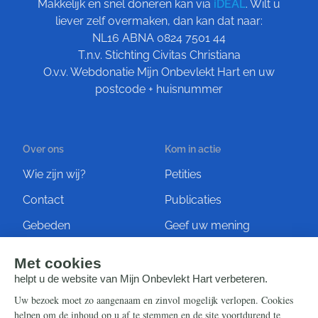
Makkelijk en snel doneren kan via
iDEAL
. Wilt u
liever zelf overmaken, dan kan dat naar:
NL16 ABNA 0824 7501 44
T.n.v. Stichting Civitas Christiana
O.v.v. Webdonatie Mijn Onbevlekt Hart en uw
postcode + huisnummer
Over ons
Kom in actie
Wie zijn wij?
Petities
Contact
Publicaties
Gebeden
Geef uw mening
Artikelen
Ontvang de nieuwsbrief
Steun ons
Info