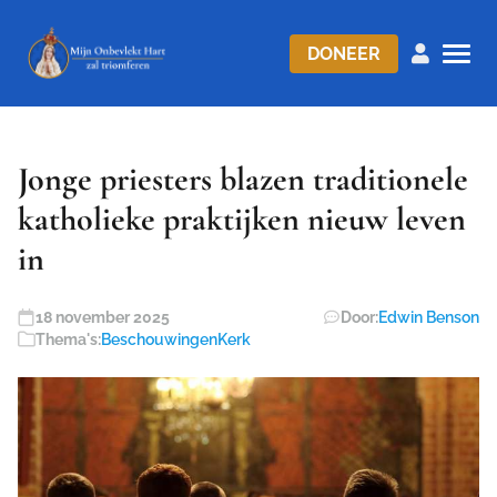
DONEER
Jonge priesters blazen traditionele
katholieke praktijken nieuw leven
in
18 november 2025
Door:
Edwin Benson
Thema's:
Beschouwingen
Kerk