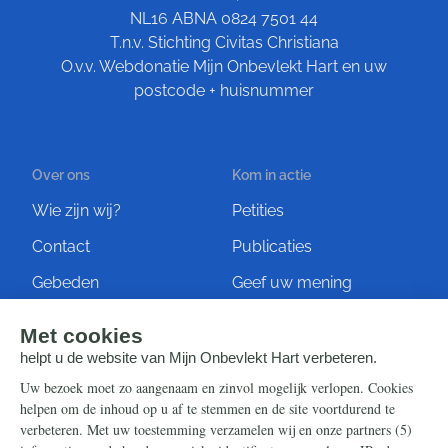
NL16 ABNA 0824 7501 44
T.n.v. Stichting Civitas Christiana
O.v.v. Webdonatie Mijn Onbevlekt Hart en uw
postcode + huisnummer
Over ons
Kom in actie
Wie zijn wij?
Petities
Contact
Publicaties
Gebeden
Geef uw mening
Artikelen
Ontvang de nieuwsbrief
Steun ons
Info
Nieuwsbrief
Contact