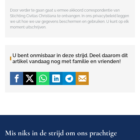
Door verder te gaan gaat u ermee akkoord correspondentie van
Stichting Civitas Christiana te ontvangen. In ons
privacybeleid
leggen
we uit hoe we uw gegevens beschermen en gebruiken. U kunt op elk
moment uitschrijven.
U bent onmisbaar in deze strijd. Deel daarom dit
artikel vandaag nog met familie en vrienden!
Mis niks in de strijd om ons prachtige