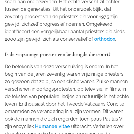
scala aan onderwerpen. Het echte verschil zit echter
tussen de generaties. Uit het onderzoek blijkt dat
zeventig procent van de priesters die vóór 1975 zijn
gewijd, zichzelf progressief noemen. Omgekeerd
identificeert een vergelijkbaar aantal priesters die sinds
2000 zijn gewijd, zich als conservatief of
orthodox
.
Is de vrijzinnige priester een bedreigde diersoort?
De betekenis van deze verschuiving is enorm. In het
begin van de jaren zeventig waren vrijzinnige priesters
zo gewoon dat ze bijna een cliché waren. Zulke mannen
verschenen in oorlogsprotesten, op televisie, in films, in
de teksten van populaire liedjes en natuurlijk in het echte
leven. Enthousiast door het Tweede Vaticaans Concilie
omarmden ze verandering in al zijn vormen. Dit waren
ook de mannen die zich ergerden toen paus Paulus VI
zijn encycliek
Humanae vitae
uitbracht. Verhalen over
de vele mannen die hun roeping opgaven en de