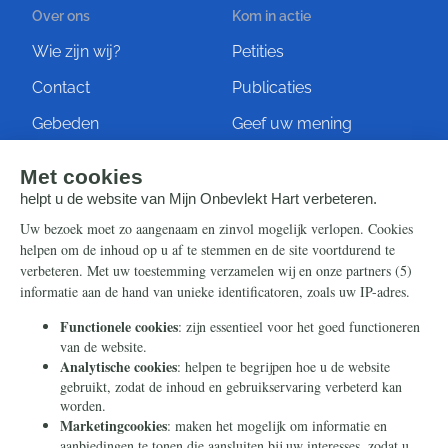
Over ons
Kom in actie
Wie zijn wij?
Petities
Contact
Publicaties
Gebeden
Geef uw mening
Artikelen
Ontvang de nieuwsbrief
Steun ons
Info
Nieuwsbrief
Contact
Eenmalig
Ontvang onze Telegram-
berichten
Maandelijks
Privacy
Periodiek
Nalaten
Zelf overschrijven