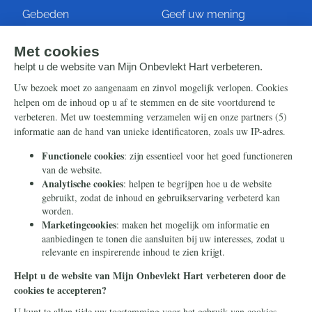
Gebeden
Geef uw mening
Artikelen
Ontvang de nieuwsbrief
Steun ons
Info
Nieuwsbrief
Contact
Eenmalig
Ontvang onze Telegram-
berichten
Maandelijks
Privacy
Periodiek
Nalaten
Zelf overschrijven