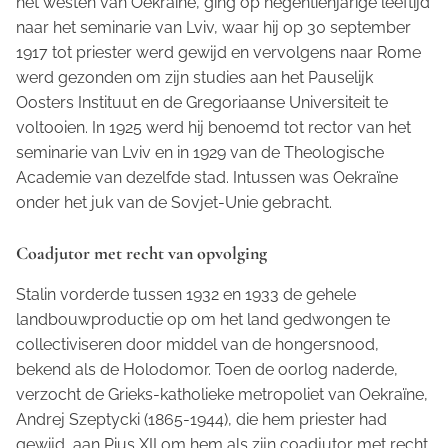
het westen van Oekraïne, ging op negentienjarige leeftijd
naar het seminarie van Lviv, waar hij op 30 september
1917 tot priester werd gewijd en vervolgens naar Rome
werd gezonden om zijn studies aan het Pauselijk
Oosters Instituut en de Gregoriaanse Universiteit te
voltooien. In 1925 werd hij benoemd tot rector van het
seminarie van Lviv en in 1929 van de Theologische
Academie van dezelfde stad. Intussen was Oekraïne
onder het juk van de Sovjet-Unie gebracht.
Coadjutor met recht van opvolging
Stalin vorderde tussen 1932 en 1933 de gehele
landbouwproductie op om het land gedwongen te
collectiviseren door middel van de hongersnood,
bekend als de Holodomor. Toen de oorlog naderde,
verzocht de Grieks-katholieke metropoliet van Oekraïne,
Andrej Szeptycki (1865-1944), die hem priester had
gewijd, aan Pius XII om hem als zijn coadjutor met recht