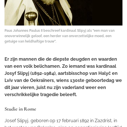
Paus Johannes Paulus II beschreef kardinaal Slipyj als "een man van
onoverwinnelijk geloof, een herder van onverzettelijke moed, een
getuige van heldhaftige trouw".
Er zijn mannen die de diepste deugden en waarden
van een volk belichamen. Zo iemand was kardinaal
Josyf Slipyj (1892-1984), aartsbisschop van Halyč en
Lviv van de Oekraïners, wiens 130ste geboortedag we
dit jaar vieren, juist nu zijn vaderland weer een
verschrikkelijke tragedie beleeft.
Studie in Rome
Josef Slipyj, geboren op 17 februari 1892 in Zazdrist, in