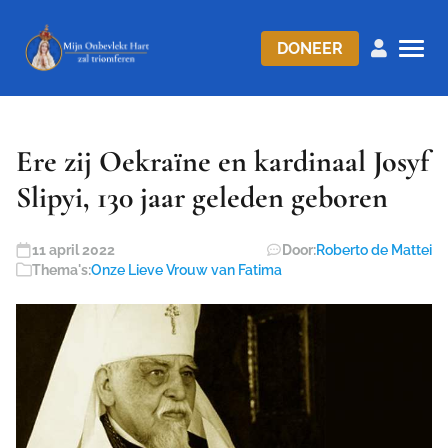
DONEER
Ere zij Oekraïne en kardinaal Josyf
Slipyi, 130 jaar geleden geboren
11 april 2022
Door:
Roberto de Mattei
Thema's:
Onze Lieve Vrouw van Fatima