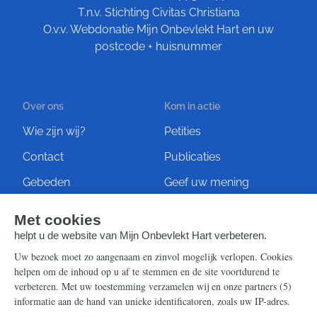
T.n.v. Stichting Civitas Christiana
O.v.v. Webdonatie Mijn Onbevlekt Hart en uw
postcode + huisnummer
Over ons
Kom in actie
Wie zijn wij?
Petities
Contact
Publicaties
Gebeden
Geef uw mening
Artikelen
Ontvang de nieuwsbrief
Steun ons
Info
Nieuwsbrief
Contact
Eenmalig
Ontvang onze Telegram-