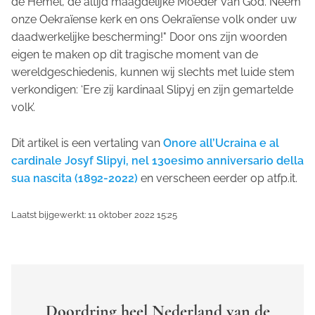
de Hemel, de altijd maagdelijke Moeder van God. Neem
onze Oekraïense kerk en ons Oekraïense volk onder uw
daadwerkelijke bescherming!" Door ons zijn woorden
eigen te maken op dit tragische moment van de
wereldgeschiedenis, kunnen wij slechts met luide stem
verkondigen: ‘Ere zij kardinaal Slipyj en zijn gemartelde
volk’.
Dit artikel is een vertaling van
Onore all’Ucraina e al
cardinale Josyf Slipyi, nel 130esimo anniversario della
sua nascita (1892-2022)
en verscheen eerder op atfp.it.
Laatst bijgewerkt: 11 oktober 2022 15:25
Doordring heel Nederland van de