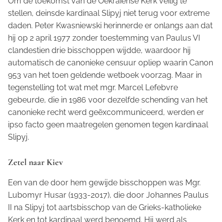
Om de toekomst van de Oekraïense Kerk veilig te
stellen, deinsde kardinaal Slipyj niet terug voor extreme
daden. Peter Kwasniewski herinnerde er onlangs aan dat
hij op 2 april 1977 zonder toestemming van Paulus VI
clandestien drie bisschoppen wijdde, waardoor hij
automatisch de canonieke censuur opliep waarin Canon
953 van het toen geldende wetboek voorzag. Maar in
tegenstelling tot wat met mgr. Marcel Lefebvre
gebeurde, die in 1986 voor dezelfde schending van het
canonieke recht werd geëxcommuniceerd, werden er
ipso facto
geen maatregelen genomen tegen kardinaal
Slipyj.
Zetel naar Kiev
Een van de door hem gewijde bisschoppen was Mgr.
Lubomyr Husar (1933-2017), die door Johannes Paulus
II na Slipyj tot aartsbisschop van de Grieks-katholieke
Kerk en tot kardinaal werd benoemd. Hij werd als