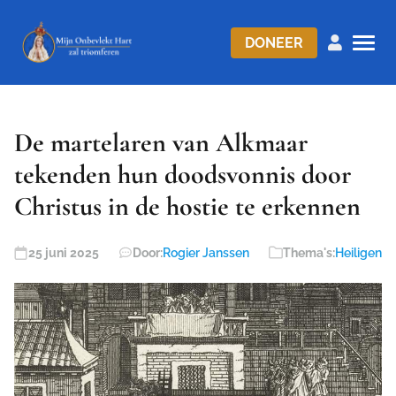
DONEER
De martelaren van Alkmaar
tekenden hun doodsvonnis door
Christus in de hostie te erkennen
25 juni 2025
Door:
Rogier Janssen
Thema's:
Heiligen