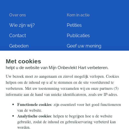
Over ons
Kom in actie
Wie zijn wij?
Petities
Contact
Publicaties
Gebeden
Geef uw mening
Artikelen
Ontvang de nieuwsbrief
Steun ons
Info
Nieuwsbrief
Contact
Eenmalig
Ontvang onze Telegram-
berichten
Maandelijks
Privacy
Periodiek
Nalaten