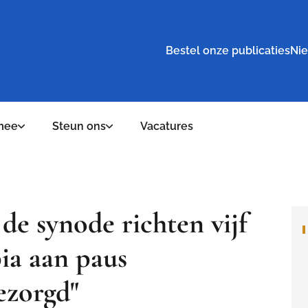
Bestel onze publicaties
Nie
mee
Steun ons
Vacatures
de synode richten vijf
ia aan paus
bezorgd"