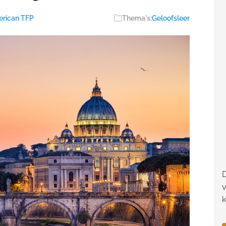
rican TFP
Thema's:
Geloofsleer
D
v
k