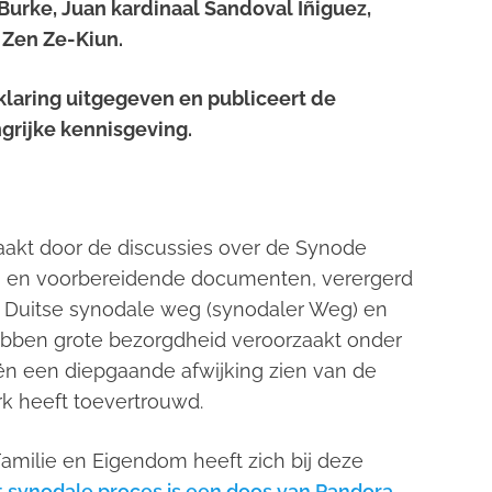
urke, Juan kardinaal Sandoval Íñiguez,
 Zen Ze-Kiun.
laring uitgegeven en publiceert de
grijke kennisgeving.
aakt door de discussies over de Synode
sen en voorbereidende documenten, verergerd
 Duitse synodale weg (
synodaler Weg
) en
ebben grote bezorgdheid veroorzaakt onder
ën een diepgaande afwijking zien van de
rk heeft toevertrouwd.
 Familie en Eigendom heeft zich bij deze
 synodale proces is een doos van Pandora