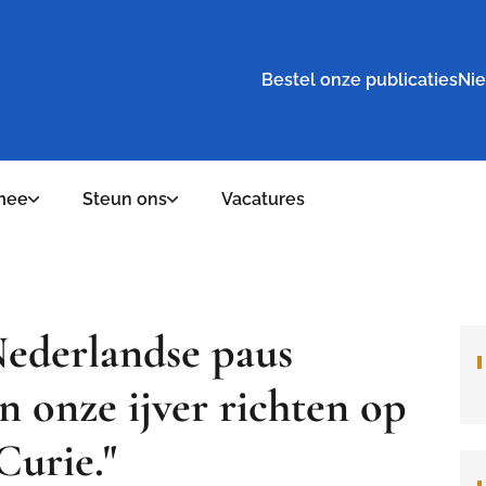
Bestel onze publicaties
Nie
mee
Steun ons
Vacatures
Nederlandse paus
n onze ijver richten op
Curie."