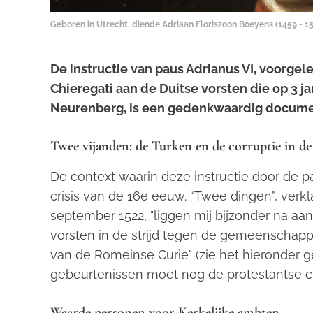
Geboren in Utrecht, diende Adriaan Floriszoon Boeyens (1459 - 15
De instructie van paus Adrianus VI, voorge
Chieregati aan de Duitse vorsten die op 3 j
Neurenberg, is een gedenkwaardig docume
Twee vijanden: de Turken en de corruptie in de
De context waarin deze instructie door de p
crisis van de 16e eeuw. “Twee dingen”, verkl
september 1522, "liggen mij bijzonder na aan
vorsten in de strijd tegen de gemeenschappe
van de Romeinse Curie" (zie het hieronder ge
gebeurtenissen moet nog de protestantse c
Waarde personen voor Kerkelijke ambten