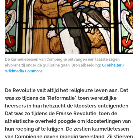
De karmelietessen van Compiègne ontvangen een laatste zegen
alvorens zij onder de guillotine gaan. Bron afbeelding:
GFreihalter /
Wikimedia Commons.
De Revolutie valt altijd het religieuze leven aan. Dat
was zo tijdens de 'Reformatie', toen wereldlijke
heersers in hun hebzucht de kloosters onteigenden.
Dat was zo tijdens de Franse Revolutie, toen de
atheïstische overheid poogde om kloosterlingen van
hun roeping af te krijgen. De zestien karmelietessen
van Compiègne gaven moedig weerstand. Zij stierven