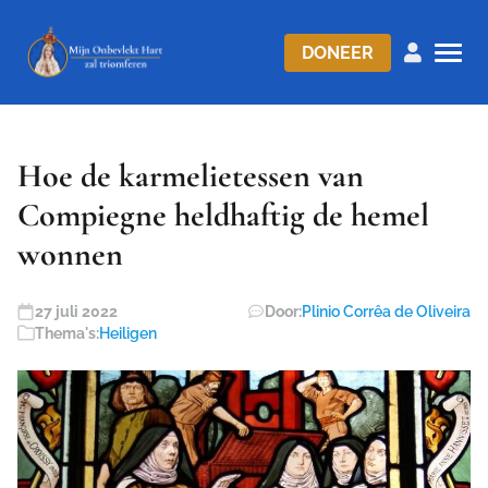
DONEER
Hoe de karmelietessen van
Compiegne heldhaftig de hemel
wonnen
27 juli 2022
Door:
Plinio Corrêa de Oliveira
Thema's:
Heiligen