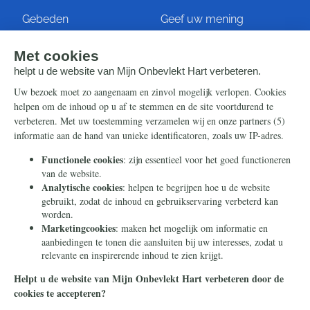
Gebeden
Geef uw mening
Artikelen
Ontvang de nieuwsbrief
Steun ons
Info
Nieuwsbrief
Contact
Eenmalig
Ontvang onze Telegram-
berichten
Maandelijks
Privacy
Periodiek
Nalaten
Zelf overschrijven