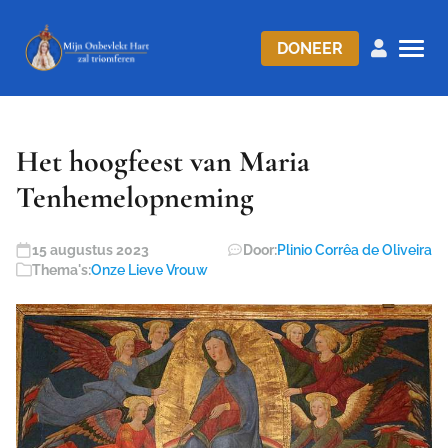
DONEER
Het hoogfeest van Maria
Tenhemelopneming
15 augustus 2023
Door:
Plinio Corrêa de Oliveira
Thema's:
Onze Lieve Vrouw