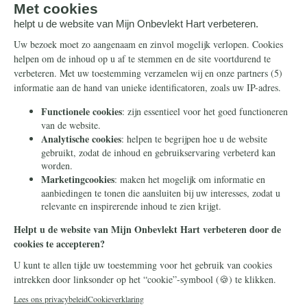
Steun ons
Info
Nieuwsbrief
Contact
Eenmalig
Ontvang onze Telegram-
berichten
Maandelijks
Privacy
Periodiek
Nalaten
Zelf overschrijven
© 2026 Stichting Civitas Christiana
Cookieverklaring
Privacy