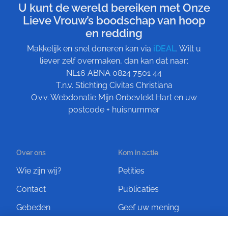
U kunt de wereld bereiken met Onze
Lieve Vrouw’s boodschap van hoop
en redding
Makkelijk en snel doneren kan via
iDEAL
. Wilt u
liever zelf overmaken, dan kan dat naar:
NL16 ABNA 0824 7501 44
T.n.v. Stichting Civitas Christiana
O.v.v. Webdonatie Mijn Onbevlekt Hart en uw
postcode + huisnummer
Over ons
Kom in actie
Wie zijn wij?
Petities
Contact
Publicaties
Gebeden
Geef uw mening
Artikelen
Ontvang de nieuwsbrief