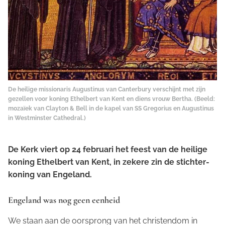
De heilige missionaris Augustinus van Canterbury verschijnt met zijn
gezellen voor koning Ethelbert van Kent en diens vrouw Bertha. (Beeld:
mozaïek van Clayton & Bell in de kapel van SS Gregorius en Augustinus
in Westminster Cathedral.)
De Kerk viert op 24 februari het feest van de heilige
koning Ethelbert van Kent, in zekere zin de stichter-
koning van Engeland.
Engeland was nog geen eenheid
We staan aan de oorsprong van het christendom in