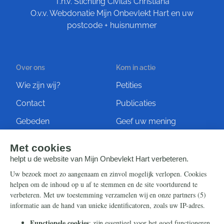
T.n.v. Stichting Civitas Christiana
O.v.v. Webdonatie Mijn Onbevlekt Hart en uw
postcode + huisnummer
Over ons
Kom in actie
Wie zijn wij?
Petities
Contact
Publicaties
Gebeden
Geef uw mening
Artikelen
Ontvang de nieuwsbrief
Steun ons
Info
Nieuwsbrief
Contact
Eenmalig
Ontvang onze Telegram-
berichten