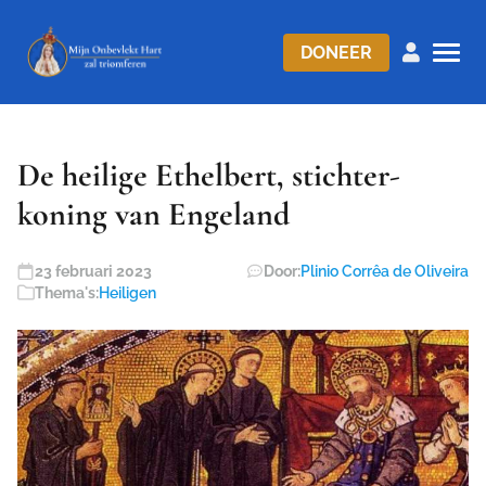
DONEER
De heilige Ethelbert, stichter-
koning van Engeland
23 februari 2023
Door:
Plinio Corrêa de Oliveira
Thema's:
Heiligen