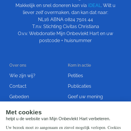
Makkelijk en snel doneren kan via
iDEAL
. Wilt u
liever zelf overmaken, dan kan dat naar:
NL16 ABNA 0824 7501 44
T.n.v. Stichting Civitas Christiana
O.v.v. Webdonatie Mijn Onbevlekt Hart en uw
postcode + huisnummer
Over ons
Kom in actie
Wie zijn wij?
Petities
Contact
Publicaties
Gebeden
Geef uw mening
Artikelen
Ontvang de nieuwsbrief
Steun ons
Info