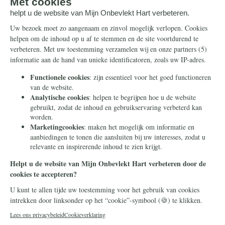
Steun ons
Info
Nieuwsbrief
Contact
Eenmalig
Ontvang onze Telegram-
berichten
Maandelijks
Privacy
Periodiek
Nalaten
Zelf overschrijven
© 2026 Stichting Civitas Christiana
Cookieverklaring
Privacy