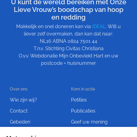
U kunt de wereld bereiken met Onze
Lieve Vrouw’s boodschap van hoop
en redding
Makkelijk en snel doneren kan via
iDEAL
. Wilt u
liever zelf overmaken, dan kan dat naar:
NL16 ABNA 0824 7501 44
T.n.v. Stichting Civitas Christiana
O.v.v. Webdonatie Mijn Onbevlekt Hart en uw
postcode + huisnummer
Over ons
Kom in actie
Wie zijn wij?
Petities
Contact
Publicaties
Gebeden
Geef uw mening
Artikelen
Ontvang de nieuwsbrief