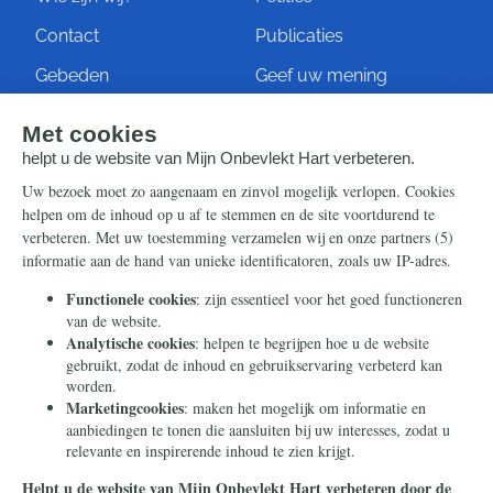
Contact
Publicaties
Gebeden
Geef uw mening
Artikelen
Ontvang de nieuwsbrief
Steun ons
Info
Nieuwsbrief
Contact
Eenmalig
Ontvang onze Telegram-
berichten
Maandelijks
Privacy
Periodiek
Nalaten
Zelf overschrijven