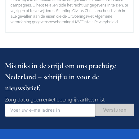
campagnes. U hebt te allen tijde het recht uw gegevens in te zien, te
wijzigen of te verwijderen. Stichting Civitas Christiana houdt zich in
alle gevallen aan de eisen die de Uitvoeringswet Algemene
verordening gegevensbescherming (UAVG) stelt.
Privacybeleid
.
Mis niks in de strijd om ons prachtige
Nederland – schrijf u in voor de
nieuwsbrief.
Zorg dat u geen enkel belangrijk artikel mist.
Versturen