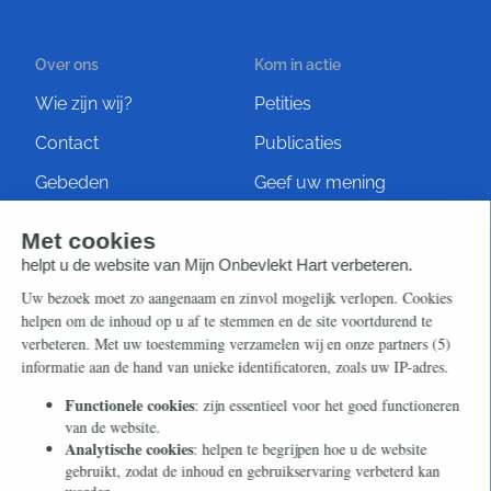
Over ons
Kom in actie
Wie zijn wij?
Petities
Contact
Publicaties
Gebeden
Geef uw mening
Artikelen
Ontvang de nieuwsbrief
Steun ons
Info
Nieuwsbrief
Contact
Eenmalig
Ontvang onze Telegram-
berichten
Maandelijks
Privacy
Periodiek
Nalaten