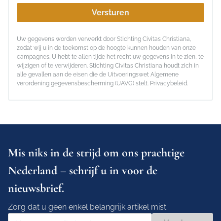
Versturen
Uw gegevens worden verwerkt door Stichting Civitas Christiana,
zodat wij u in de toekomst op de hoogte kunnen houden van onze
campagnes. U hebt te allen tijde het recht uw gegevens in te zien, te
wijzigen of te verwijderen. Stichting Civitas Christiana houdt zich in
alle gevallen aan de eisen die de Uitvoeringswet Algemene
verordening gegevensbescherming (UAVG) stelt.
Privacybeleid
.
Mis niks in de strijd om ons prachtige
Nederland – schrijf u in voor de
nieuwsbrief.
Zorg dat u geen enkel belangrijk artikel mist.