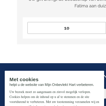
Fatima aan dui
Mis niks in de strijd om ons prachtige N
Zorg dat u geen enkel belangrijk artikel mist.