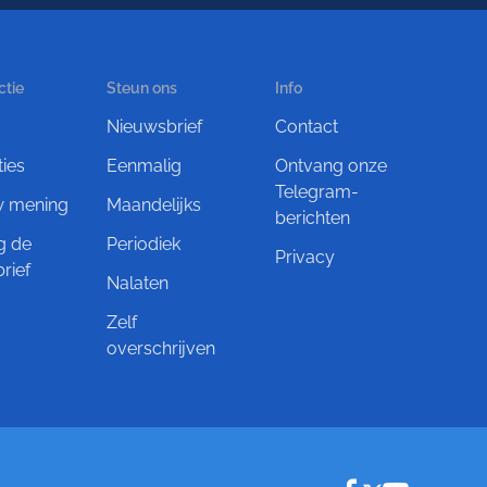
ctie
Steun ons
Info
Nieuwsbrief
Contact
ties
Eenmalig
Ontvang onze
Telegram-
w mening
Maandelijks
berichten
g de
Periodiek
Privacy
rief
Nalaten
Zelf
overschrijven