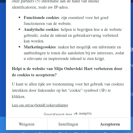
U kunt de wereld bereiken met Onze
boodschap van hoop en redding
Makkelijk en snel doneren kan via
iDEAL
. Wilt u li
dat naar:
NL16 ABNA 0824 7501 44
T.n.v. Stichting Civitas Christiana
O.v.v. Webdonatie Mijn Onbevlekt Hart en uw pos