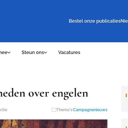
Bestel onze publicaties
Nie
mee
Steun ons
Vacatures
rheden over engelen
ctie
Thema's:
Campagnenieuws