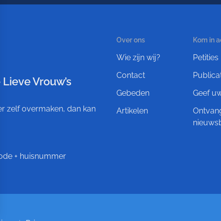
Over ons
Kom in a
Wie zijn wij?
Petities
Contact
Publica
 Lieve Vrouw’s
Gebeden
Geef u
ever zelf overmaken, dan kan
Artikelen
Ontvan
nieuwsb
tcode + huisnummer