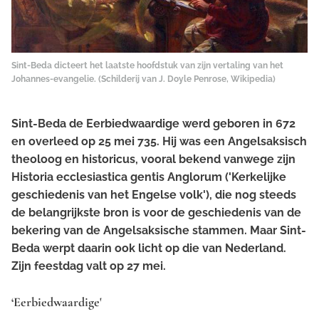
Sint-Beda dicteert het laatste hoofdstuk van zijn vertaling van het
Johannes-evangelie. (Schilderij van J. Doyle Penrose, Wikipedia)
Sint-Beda de Eerbiedwaardige werd geboren in 672
en overleed op 25 mei 735. Hij was een Angelsaksisch
theoloog en historicus, vooral bekend vanwege zijn
Historia ecclesiastica gentis Anglorum
('Kerkelijke
geschiedenis van het Engelse volk'), die nog steeds
de belangrijkste bron is voor de geschiedenis van de
bekering van de Angelsaksische stammen. Maar Sint-
Beda werpt daarin ook licht op die van Nederland.
Zijn feestdag valt op 27 mei.
‘Eerbiedwaardige'