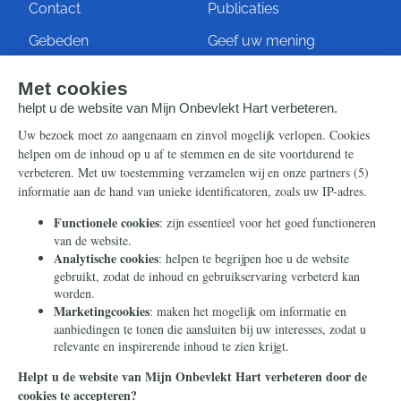
Contact
Publicaties
Gebeden
Geef uw mening
Artikelen
Ontvang de nieuwsbrief
Steun ons
Info
Nieuwsbrief
Contact
Eenmalig
Ontvang onze Telegram-
berichten
Maandelijks
Privacy
Periodiek
Nalaten
Zelf overschrijven