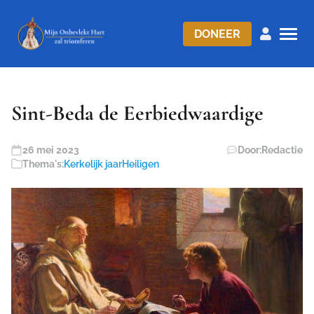
DONEER
Sint-Beda de Eerbiedwaardige
26 mei 2023
Door:
Redactie
Thema's:
Kerkelijk jaar
Heiligen