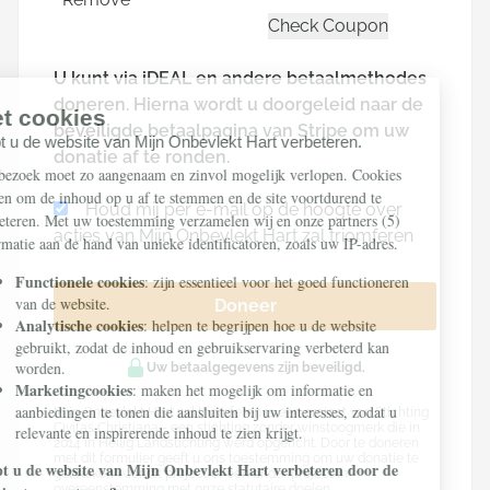
U kunt via iDEAL en andere betaalmethodes
doneren. Hierna wordt u doorgeleid naar de
beveiligde betaalpagina van Stripe om uw
donatie af te ronden.
Houd mij per e-mail op de hoogte over
acties van Mijn Onbevlekt Hart zal triomferen
Doneer
Uw betaalgegevens zijn beveiligd.
Mijn Onbevlekt Hart zal triomferen is een project van Stichting
Civitas Christiana - een stichting zonder winstoogmerk die in
2014 in Heilig Landstichting werd opgericht. Door te doneren
met dit formulier geeft u ons toestemming om uw donatie te
gebruiken voor dit project of een ander project in
overeenstemming met onze statutaire doelen.