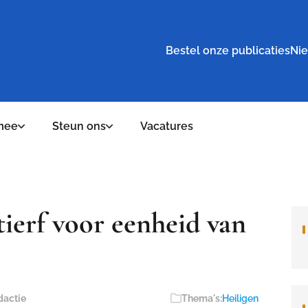
Bestel onze publicaties
Nie
mee
Steun ons
Vacatures
ierf voor eenheid van
dactie
Thema's:
Heiligen