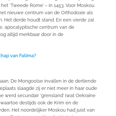
 het ‘Tweede Rome’ – in 1453. Voor Moskou
ls het nieuwe centrum van de Orthodoxie als
. Het derde houdt stand. En een vierde zal
ste, apocalyptische centrum van de
og altijd merkbaar door in de
chap van Fatima?
aan. De Mongoolse invallen in de dertiende
plaats slaagde zij er niet meer in haar oude
ne werd secundair ‘grensland’ (wat Oekraïne
k waartoe destijds ook de Krim en de
den. Het noordelijker Moskou had juist van