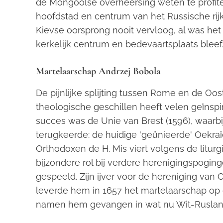
de Mongoolse overheersing weten te profite
hoofdstad en centrum van het Russische rijk
Kievse oorsprong nooit vervloog, al was het
kerkelijk centrum en bedevaartsplaats bleef
Martelaarschap Andrzej Bobola
De pijnlijke splijting tussen Rome en de Oos
theologische geschillen heeft velen geïnspi
succes was de Unie van Brest (1596), waarb
terugkeerde: de huidige 'geünieerde' Oekraï
Orthodoxen de H. Mis viert volgens de litu
bijzondere rol bij verdere herenigingspogin
gespeeld. Zijn ijver voor de hereniging van
leverde hem in 1657 het martelaarschap op
namen hem gevangen in wat nu Wit-Rusland i