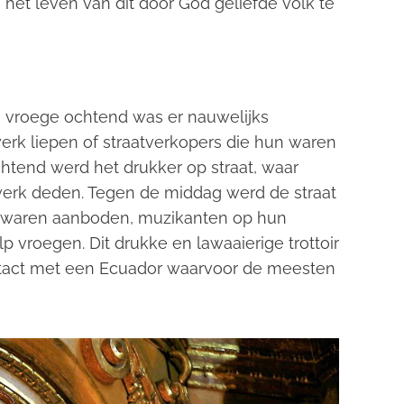
n het leven van dit door God geliefde volk te
de vroege ochtend was er nauwelijks
erk liepen of straatverkopers die hun waren
htend werd het drukker op straat, waar
erk deden. Tegen de middag werd de straat
n waren aanboden, muzikanten op hun
vroegen. Dit drukke en lawaaierige trottoir
tact met een Ecuador waarvoor de meesten