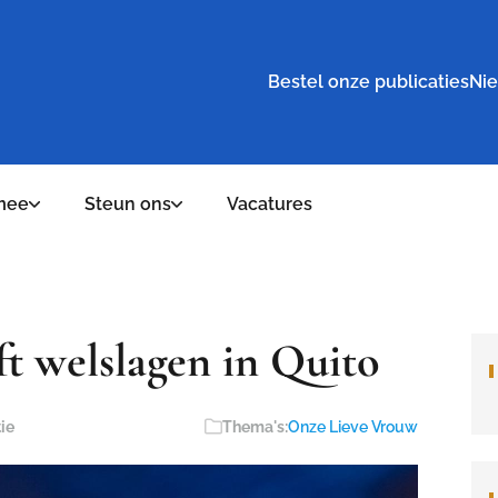
Bestel onze publicaties
Nie
mee
Steun ons
Vacatures
t welslagen in Quito
ie
Thema's:
Onze Lieve Vrouw