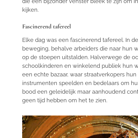
die een bijzonder venster bleek te zijn om i
kijken.
Fascinerend tafereel
Elke dag was een fascinerend tafereel. In 
beweging, behalve arbeiders die naar hun w
op de stoepen uitstalden. Halverwege de oc
schoolkinderen en winkelend publiek hun w
een echte bazaar, waar straatverkopers hu
instrumenten speelden en bedelaars om hulp 
bood een geleidelijk maar aanhoudend con
geen tijd hebben om het te zien.