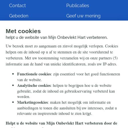
Contact
Publicaties
Gebeden
Geef uw mening
Artikelen
Ontvang de nieuwsbrief
Steun ons
Info
Nieuwsbrief
Contact
Eenmalig
Ontvang onze Telegram-
berichten
Maandelijks
Privacy
Periodiek
Nalaten
Zelf overschrijven