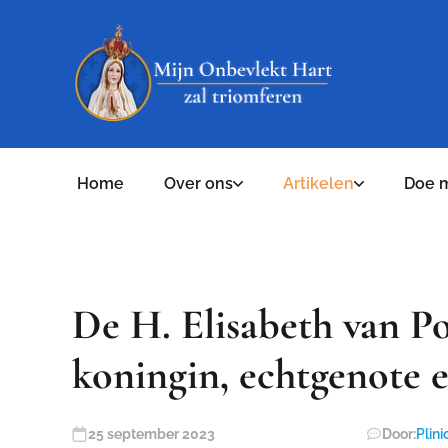
Home
Over ons
Artikelen
Doe 
De H. Elisabeth van Po
koningin, echtgenote 
25 september 2023
Door:
Plini