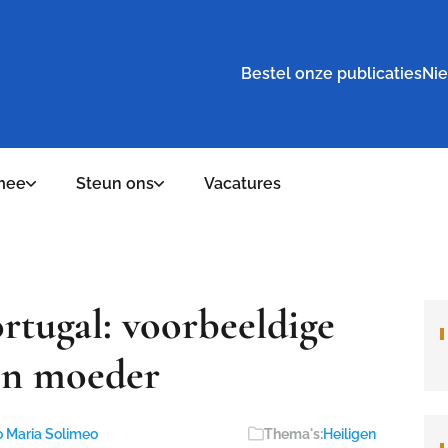
Bestel onze publicaties
Nie
mee
Steun ons
Vacatures
rtugal: voorbeeldige
en moeder
o Maria Solimeo
Thema's:
Heiligen