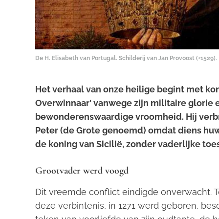
De H. Elisabeth van Portugal. Schilderij van Jan Provoost (+1529).
Het verhaal van onze heilige begint met kon
Overwinnaar' vanwege zijn militaire glorie e
bewonderenswaardige vroomheid. Hij verbra
Peter (de Grote genoemd) omdat diens huwe
de koning van Sicilië, zonder vaderlijke t
Grootvader werd voogd
Dit vreemde conflict eindigde onverwacht. To
deze verbintenis, in 1271 werd geboren, be