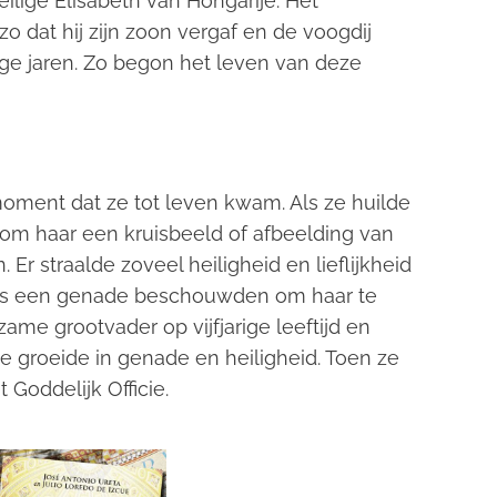
eilige Elisabeth van Hongarije. Het
o dat hij zijn zoon vergaf en de voogdij
nge jaren. Zo begon het leven van deze
moment dat ze tot leven kwam. Als ze huilde
om haar een kruisbeeld of afbeelding van
. Er straalde zoveel heiligheid en lieflijkheid
 als een genade beschouwden om haar te
me grootvader op vijfjarige leeftijd en
ze groeide in genade en heiligheid. Toen ze
 Goddelijk Officie.