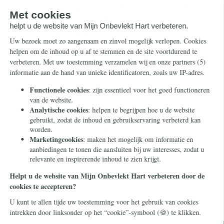
doneren. Hierna wordt u doorgeleid naar de
beveiligde betaalpagina van Stripe om uw
donatie af te ronden.
Houd mij per e-mail op de hoogte over
acties van Mijn Onbevlekt Hart zal triomferen
Doneer
Uw betaalgegevens zijn beveiligd.
Mijn Onbevlekt Hart zal triomferen is een project van Stichting
Civitas Christiana - een stichting zonder winstoogmerk die in
2014 in Heilig Landstichting werd opgericht. Door te doneren
met dit formulier geeft u ons toestemming om uw donatie te
gebruiken voor dit project of een ander project in
overeenstemming met onze statutaire doelen.