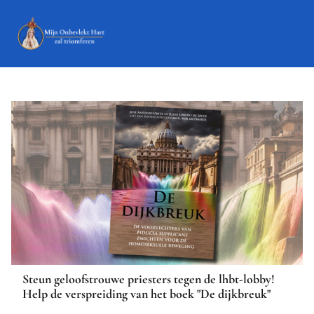
Steun geloofstrouwe priesters tegen de lhbt-lobby!
Help de verspreiding van het boek "De dijkbreuk"