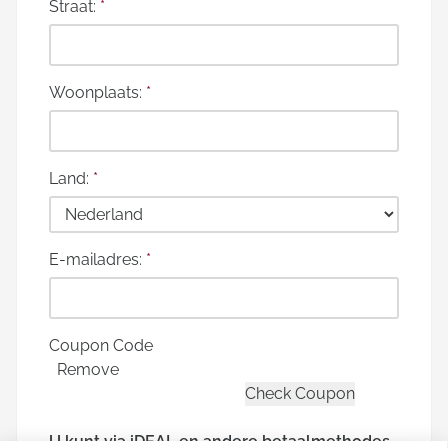
Straat:
*
Woonplaats:
*
Land:
*
E-mailadres:
*
Coupon Code
Remove
U kunt via iDEAL en andere betaalmethodes