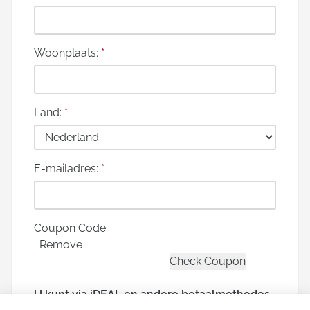
Woonplaats:
*
Land:
*
E-mailadres:
*
Coupon Code
Remove
U kunt via iDEAL en andere betaalmethodes