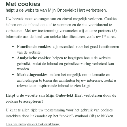
doneren. Hierna wordt u doorgeleid naar de
beveiligde betaalpagina van Stripe om uw
donatie af te ronden.
Houd mij per e-mail op de hoogte over
acties van Mijn Onbevlekt Hart zal triomferen
Doneer
Uw betaalgegevens zijn beveiligd.
Mijn Onbevlekt Hart zal triomferen is een project van Stichting
Civitas Christiana - een stichting zonder winstoogmerk die in
2014 in Heilig Landstichting werd opgericht. Door te doneren
met dit formulier geeft u ons toestemming om uw donatie te
gebruiken voor dit project of een ander project in
overeenstemming met onze statutaire doelen.