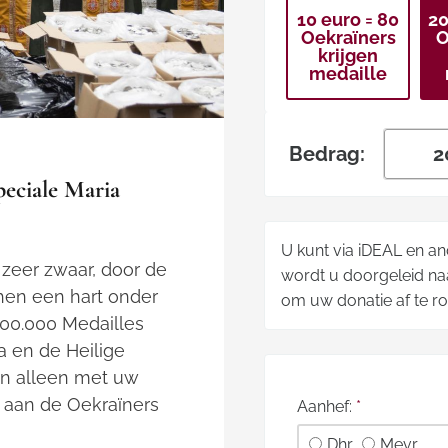
10 euro = 80
20
Oekraïners
O
krijgen
medaille
Bedrag:
peciale Maria
U kunt via iDEAL en a
zeer zwaar, door de
wordt u doorgeleid naa
 hen een hart onder
om uw donatie af te r
500.000 Medailles
a en de Heilige
an alleen met uw
 aan de Oekraïners
Aanhef:
*
Dhr.
Mevr.