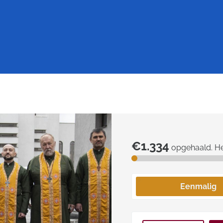
€1.334
opgehaald. H
Eenmalig