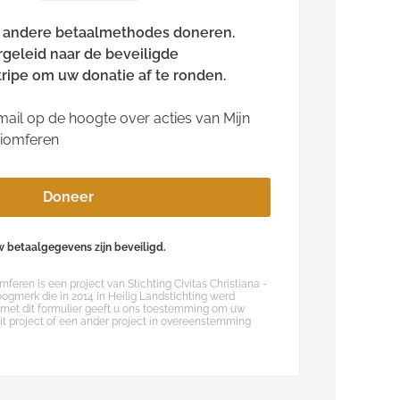
n andere betaalmethodes doneren.
rgeleid naar de beveiligde
ripe om uw donatie af te ronden.
ail op de hoogte over acties van Mijn
riomferen
Doneer
 betaalgegevens zijn beveiligd.
mferen is een project van Stichting Civitas Christiana -
oogmerk die in 2014 in Heilig Landstichting werd
 met dit formulier geeft u ons toestemming om uw
dit project of een ander project in overeenstemming