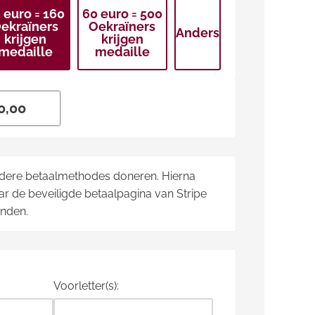
 euro = 160
60 euro = 500
ekraïners
Oekraïners
Anders
krijgen
krijgen
medaille
medaille
ndere betaalmethodes doneren. Hierna
r de beveiligde betaalpagina van Stripe
onden.
Voorletter(s):