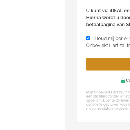
U kunt via iDEAL e
Hierna wordt u doo
betaalpagina van St
Houd mij per e-m
Onbevlekt Hart zal t
Uw
Mijn Onbevlekt Hart zal trio
een stichting zonder winst
opgericht. Door te doneren
donatie te gebruiken voor 
met onze statutaire doelen.