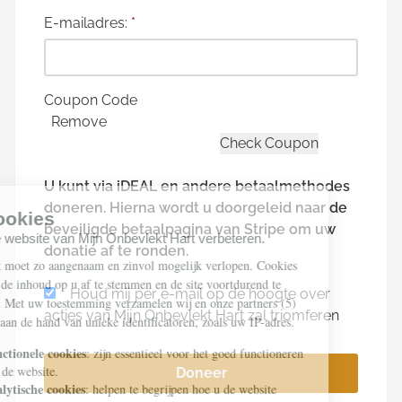
E-mailadres:
*
Coupon Code
Remove
U kunt via iDEAL en andere betaalmethodes
doneren. Hierna wordt u doorgeleid naar de
beveiligde betaalpagina van Stripe om uw
donatie af te ronden.
Houd mij per e-mail op de hoogte over
acties van Mijn Onbevlekt Hart zal triomferen
Doneer