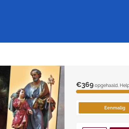
€369
opgehaald. Hel
Eenmalig