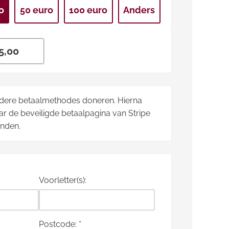
o
50 euro
100 euro
Anders
ndere betaalmethodes doneren. Hierna
r de beveiligde betaalpagina van Stripe
onden.
Voorletter(s):
Postcode:
*