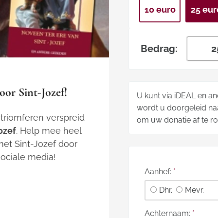
10 euro
25 eur
Bedrag:
or Sint-Jozef!
U kunt via iDEAL en a
wordt u doorgeleid naa
 triomferen
verspreid
om uw donatie af te r
ozef
. Help mee heel
et Sint-Jozef door
ociale media!
Aanhef:
*
Dhr.
Mevr.
Achternaam:
*