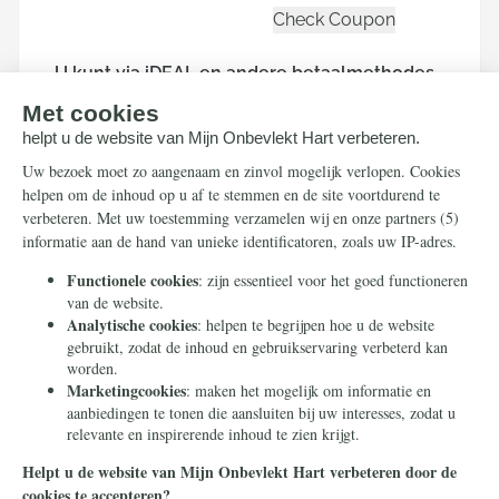
U kunt via iDEAL en andere betaalmethodes
doneren. Hierna wordt u doorgeleid naar de
beveiligde betaalpagina van Stripe om uw
donatie af te ronden.
Houd mij per e-mail op de hoogte over
acties van Mijn Onbevlekt Hart zal triomferen
Doneer
Uw betaalgegevens zijn beveiligd.
Mijn Onbevlekt Hart zal triomferen is een project van Stichting
Civitas Christiana - een stichting zonder winstoogmerk die in
2014 in Heilig Landstichting werd opgericht. Door te doneren
met dit formulier geeft u ons toestemming om uw donatie te
gebruiken voor dit project of een ander project in
overeenstemming met onze statutaire doelen.