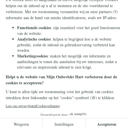
Houd mij per e-mail op de hoogte over
acties van Mijn Onbevlekt Hart zal triomferen
Doneer
Uw betaalgegevens zijn beveiligd.
Mijn Onbevlekt Hart zal triomferen is een project van Stichting
Civitas Christiana - een stichting zonder winstoogmerk die in
2014 in Heilig Landstichting werd opgericht. Door te doneren
met dit formulier geeft u ons toestemming om uw donatie te
gebruiken voor dit project of een ander project in
overeenstemming met onze statutaire doelen.
© 2026 Stichting Civitas Christiana
Cookieverklaring
Privacy