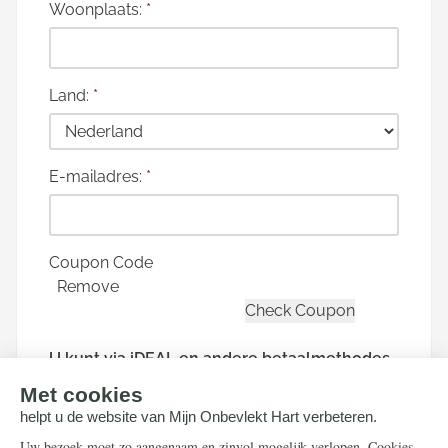
Woonplaats:
*
Land:
*
E-mailadres:
*
Coupon Code
Remove
U kunt via iDEAL en andere betaalmethodes
doneren. Hierna wordt u doorgeleid naar de
beveiligde betaalpagina van Stripe om uw
donatie af te ronden.