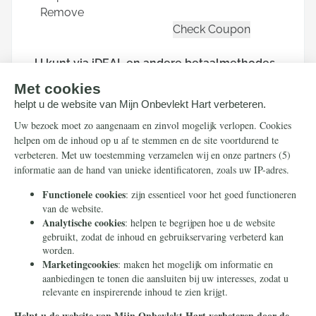
Remove
U kunt via iDEAL en andere betaalmethodes
doneren. Hierna wordt u doorgeleid naar de
beveiligde betaalpagina van Stripe om uw
donatie af te ronden.
Houd mij per e-mail op de hoogte over
acties van Mijn Onbevlekt Hart zal triomferen
Doneer
Uw betaalgegevens zijn beveiligd.
Mijn Onbevlekt Hart zal triomferen is een project van Stichting
Civitas Christiana - een stichting zonder winstoogmerk die in
2014 in Heilig Landstichting werd opgericht. Door te doneren
met dit formulier geeft u ons toestemming om uw donatie te