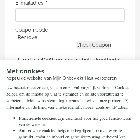
E-mailadres:
*
Coupon Code
Remove
U kunt via iDEAL en andere betaalmethodes
doneren. Hierna wordt u doorgeleid naar de
beveiligde betaalpagina van Stripe om uw
donatie af te ronden.
Houd mij per e-mail op de hoogte over
acties van Mijn Onbevlekt Hart zal triomferen
Doneer