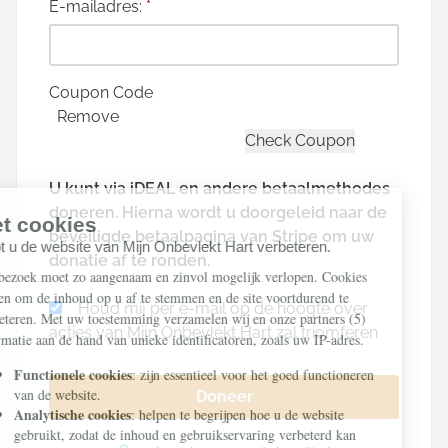
E-mailadres:
*
Coupon Code
Remove
U kunt via iDEAL en andere betaalmethodes
doneren. Hierna wordt u doorgeleid naar de
beveiligde betaalpagina van Stripe om uw
donatie af te ronden.
Houd mij per e-mail op de hoogte over
acties van Mijn Onbevlekt Hart zal triomferen
Doneer