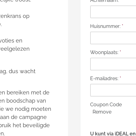
Achternaam:
*
ozenkrans op
.
Huisnummer:
*
voties en
veelgelezen
Woonplaats:
*
aag, dus wacht
E-mailadres:
*
en bereiken met de
en boodschap van
Coupon Code
die we nodig moeten
Remove
n aan de campagne
ruik het beveiligde
n.
U kunt via iDEAL e