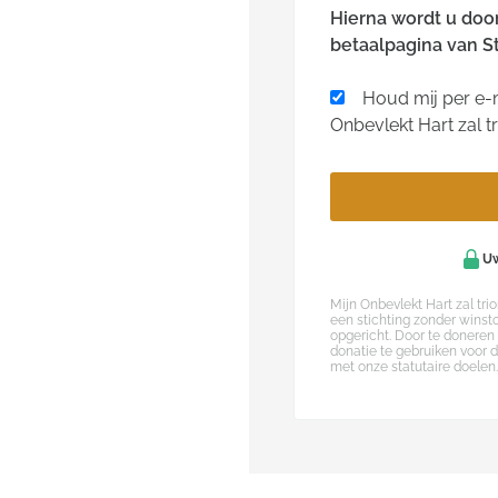
Hierna wordt u doo
betaalpagina van St
Houd mij per e-m
Onbevlekt Hart zal t
Uw
Mijn Onbevlekt Hart zal trio
een stichting zonder winst
opgericht. Door te doneren
donatie te gebruiken voor 
met onze statutaire doelen.