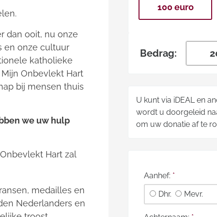
100 euro
elen.
r dan ooit, nu onze
s en onze cultuur
Bedrag:
tionele katholieke
e
Mijn Onbevlekt Hart
ap bij mensen thuis
U kunt via iDEAL en a
wordt u doorgeleid naa
ebben we uw hulp
om uw donatie af te r
 Onbevlekt Hart zal
Aanhef:
*
kransen, medailles en
Dhr.
Mevr.
nden Nederlanders en
lijke troost.