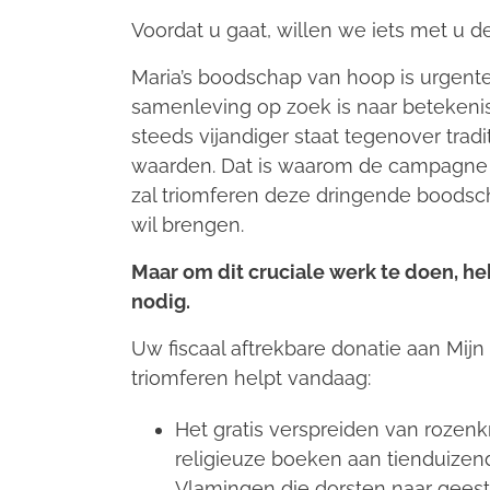
Voordat u gaat, willen we iets met u d
Maria’s boodschap van hoop is urgente
samenleving op zoek is naar betekeni
steeds vijandiger staat tegenover tradi
waarden. Dat is waarom de campagn
zal triomferen
deze dringende boodsch
wil brengen.
Maar om dit cruciale werk te doen, h
nodig.
Uw fiscaal aftrekbare donatie aan
Mijn
triomferen
helpt vandaag:
Het gratis verspreiden van rozen
religieuze boeken aan tienduize
Vlamingen die dorsten naar geeste