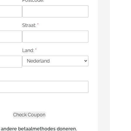
Postcode:
*
Straat:
*
Land:
*
n andere betaalmethodes doneren.