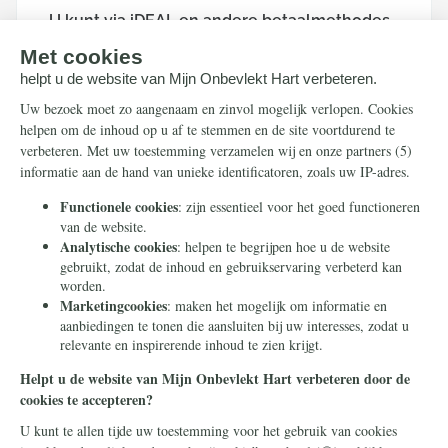
U kunt via iDEAL en andere betaalmethodes
doneren. Hierna wordt u doorgeleid naar de
beveiligde betaalpagina van Stripe om uw
donatie af te ronden.
Houd mij per e-mail op de hoogte over
acties van Mijn Onbevlekt Hart zal triomferen
Doneer
Uw betaalgegevens zijn beveiligd.
Mijn Onbevlekt Hart zal triomferen is een project van Stichting
Civitas Christiana - een stichting zonder winstoogmerk die in
2014 in Heilig Landstichting werd opgericht. Door te doneren
met dit formulier geeft u ons toestemming om uw donatie te
gebruiken voor dit project of een ander project in
overeenstemming met onze statutaire doelen.