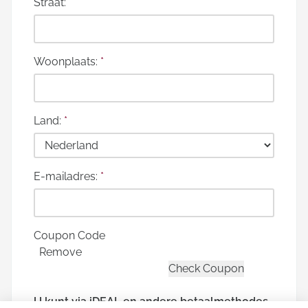
Straat:
*
Woonplaats:
*
Land:
*
E-mailadres:
*
Coupon Code
Remove
U kunt via iDEAL en andere betaalmethodes