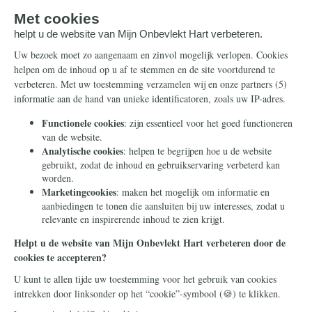
doneren. Hierna wordt u doorgeleid naar de
beveiligde betaalpagina van Stripe om uw
donatie af te ronden.
Houd mij per e-mail op de hoogte over
acties van Mijn Onbevlekt Hart zal triomferen
Doneer
Uw betaalgegevens zijn beveiligd.
Mijn Onbevlekt Hart zal triomferen is een project van Stichting
Civitas Christiana - een stichting zonder winstoogmerk die in
2014 in Heilig Landstichting werd opgericht. Door te doneren
met dit formulier geeft u ons toestemming om uw donatie te
gebruiken voor dit project of een ander project in
overeenstemming met onze statutaire doelen.