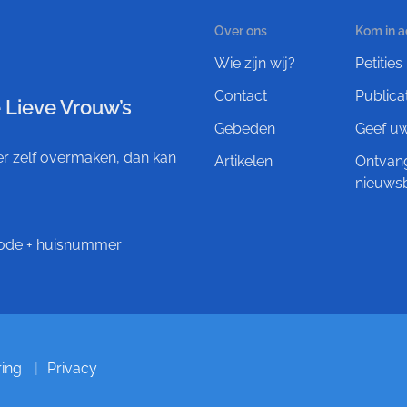
Over ons
Kom in a
Wie zijn wij?
Petities
Contact
Publica
 Lieve Vrouw’s
Gebeden
Geef u
ever zelf overmaken, dan kan
Artikelen
Ontvan
nieuwsb
tcode + huisnummer
ring
Privacy