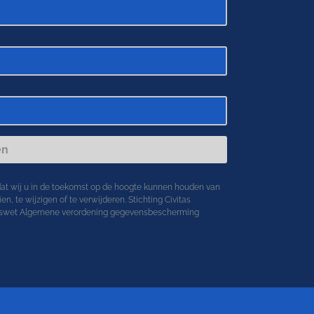
en
dat wij u in de toekomst op de hoogte kunnen houden van
n, te wijzigen of te verwijderen. Stichting Civitas
eringswet Algemene verordening gegevensbescherming