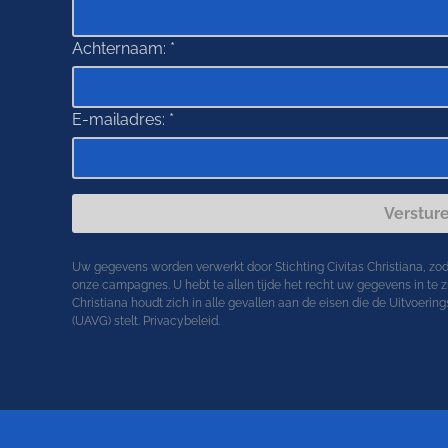
Achternaam:
*
E-mailadres:
*
Verstur
Uw gegevens worden verwerkt door Stichting Civitas Christiana, zo
onze campagnes. U hebt te allen tijde het recht uw gegevens in te zie
Christiana houdt zich in alle gevallen aan de eisen die de Uitvo
(UAVG) stelt.
Privacybeleid
.