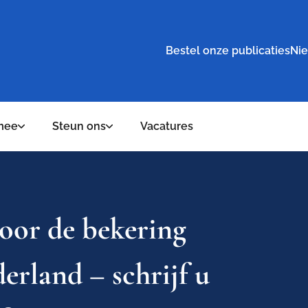
Bestel onze publicaties
Nie
mee
Steun ons
Vacatures
voor de bekering
erland – schrijf u