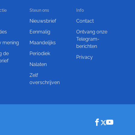
ctie
Steun ons
Info
Nieuwsbrief
Contact
ties
Eenmalig
Ontvang onze
Telegram-
w mening
Maandelijks
berichten
g de
Periodiek
Privacy
rief
Nalaten
Zelf
overschrijven