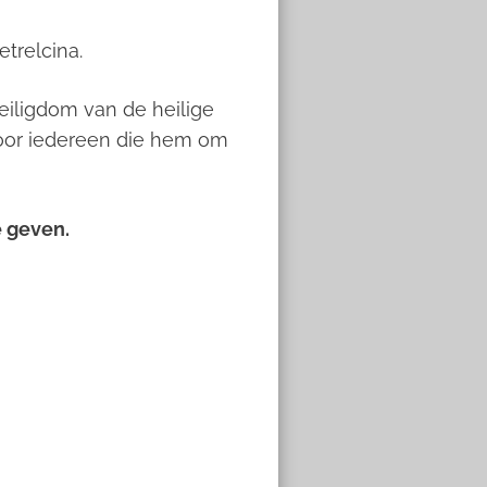
trelcina.
eiligdom van de heilige
 voor iedereen die hem om
e geven.