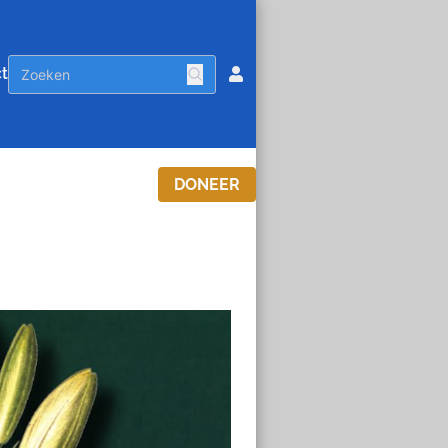
t
DONEER