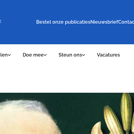
Bestel onze publicaties
Nieuwsbrief
Contac
elen
Doe mee
Steun ons
Vacatures