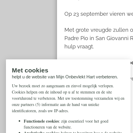
Op 23 september vieren we 
Met grote vreugde zullen o
Padre Pio in San Giovanni 
hulp vraagt.
Vul vandaag nog uw persoo
(Uw intenties zijn vertrou
Mijn intentie
*
Mijn naam