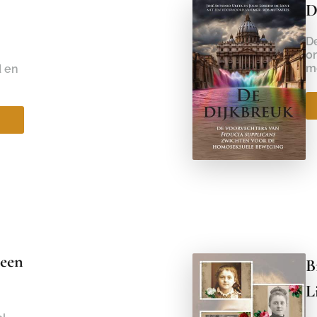
D
De
o
mg
d en
 een
B
L