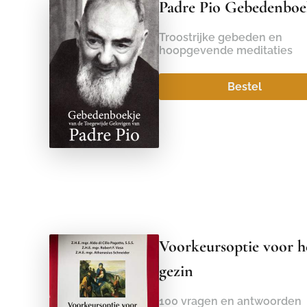
Padre Pio Gebedenboe
Troostrijke gebeden en
hoopgevende meditaties
Bestel
Voorkeursoptie voor h
gezin
100 vragen en antwoorden