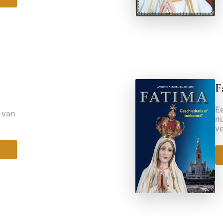
F
Ee
 van
n
ve