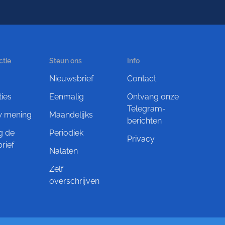
ctie
Steun ons
Info
Nieuwsbrief
Contact
ties
Eenmalig
Ontvang onze
Telegram-
w mening
Maandelijks
berichten
g de
Periodiek
Privacy
rief
Nalaten
Zelf
overschrijven