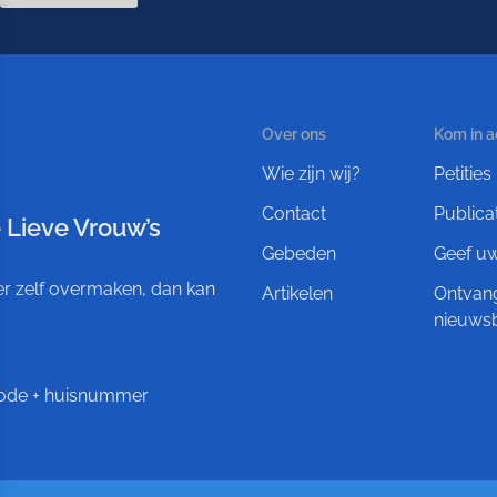
Over ons
Kom in a
Wie zijn wij?
Petities
Contact
Publica
 Lieve Vrouw’s
Gebeden
Geef u
ever zelf overmaken, dan kan
Artikelen
Ontvan
nieuwsb
tcode + huisnummer