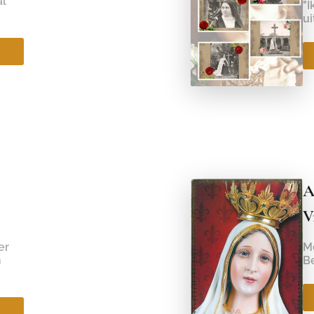
al
"I
ui
A
V
er
Me
n
B