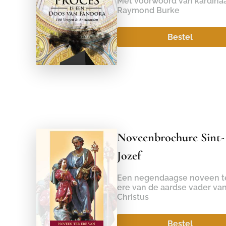
Met voorwoord van kardina
Raymond Burke
Bestel
Noveenbrochure Sint-
Jozef
Een negendaagse noveen t
ere van de aardse vader va
Christus
Bestel