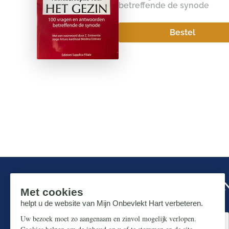
betreffende de synode
Bestel
Mis niks in de strijd om ons prachtige N
Zorg dat u geen enkele publicatie mist.