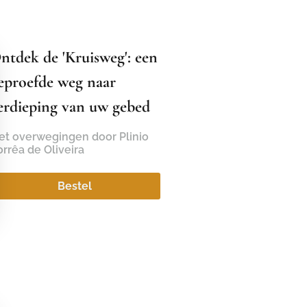
ntdek de 'Kruisweg': een
eproefde weg naar
erdieping van uw gebed
et overwegingen door Plinio
rrêa de Oliveira
Bestel