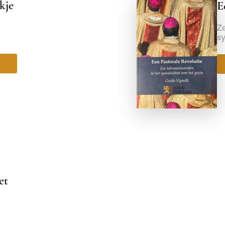
kje
E
Z
s
et