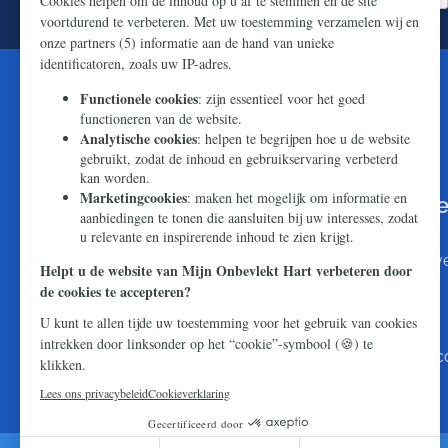
U kunt de wereld bereiken met Onze
boodschap van hoop en redding
Makkelijk en snel doneren kan via
iDEAL
. Wilt u li
dat naar:
NL16 ABNA 0824 7501 44
T.n.v. Stichting Civitas Christiana
O.v.v. Webdonatie Mijn Onbevlekt Hart en uw pos