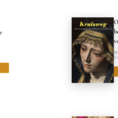
O
b
e
v
M
Co