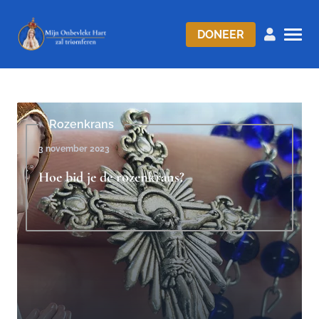
DONEER
Rozenkrans
3 november 2023
Hoe bid je de rozenkrans?