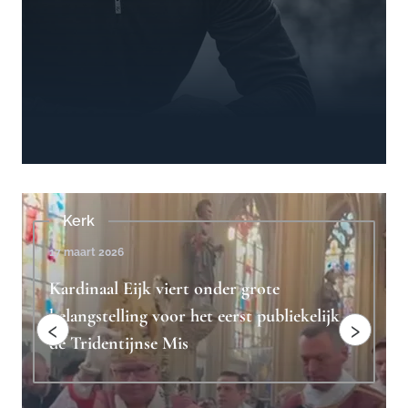
Beschouwingen
4 februari 2023
Ridderlijkheid is het antwoord op
lijk
"toxische mannelijkheid"
‹
›