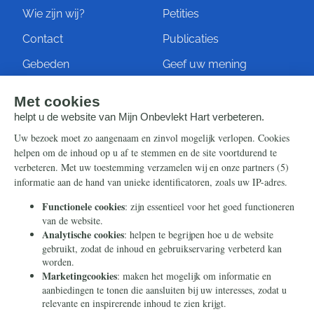
Wie zijn wij?
Petities
Contact
Publicaties
Gebeden
Geef uw mening
Artikelen
Ontvang de nieuwsbrief
Steun ons
Info
Nieuwsbrief
Contact
Eenmalig
Ontvang onze Telegram-
berichten
Maandelijks
Privacy
Periodiek
Nalaten
Zelf overschrijven