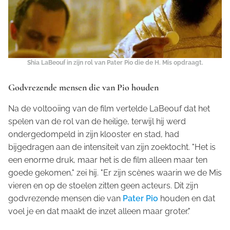
Shia LaBeouf in zijn rol van Pater Pio die de H. Mis opdraagt.
Godvrezende mensen die van Pio houden
Na de voltooiing van de film vertelde LaBeouf dat het
spelen van de rol van de heilige, terwijl hij werd
ondergedompeld in zijn klooster en stad, had
bijgedragen aan de intensiteit van zijn zoektocht. "Het is
een enorme druk, maar het is de film alleen maar ten
goede gekomen," zei hij. "Er zijn scènes waarin we de Mis
vieren en op de stoelen zitten geen acteurs. Dit zijn
godvrezende mensen die van
Pater Pio
houden en dat
voel je en dat maakt de inzet alleen maar groter."