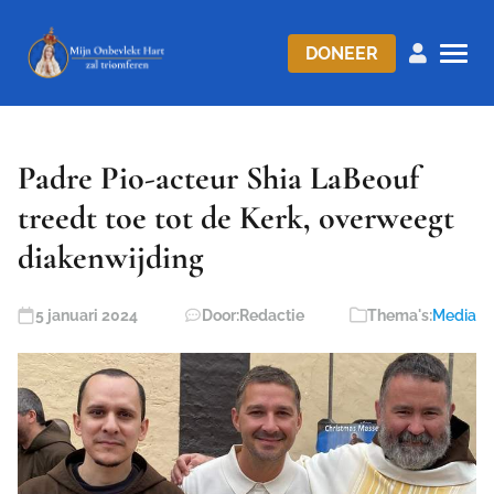
DONEER
Padre Pio-acteur Shia LaBeouf
treedt toe tot de Kerk, overweegt
diakenwijding
5 januari 2024
Door:
Redactie
Thema's:
Media