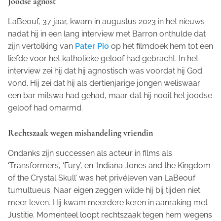
Joodse agnost
LaBeouf, 37 jaar, kwam in augustus 2023 in het nieuws
nadat hij in een lang interview met Barron onthulde dat
zijn vertolking van
Pater Pio
op het filmdoek hem tot een
liefde voor het katholieke geloof had gebracht. In het
interview zei hij dat hij agnostisch was voordat hij God
vond. Hij zei dat hij als dertienjarige jongen weliswaar
een bar mitswa had gehad, maar dat hij nooit het joodse
geloof had omarmd.
Rechtszaak wegen mishandeling vriendin
Ondanks zijn successen als acteur in films als
‘Transformers’, ‘Fury’, en ‘Indiana Jones and the Kingdom
of the Crystal Skull’ was het privéleven van LaBeouf
tumultueus. Naar eigen zeggen wilde hij bij tijden niet
meer leven. Hij kwam meerdere keren in aanraking met
Justitie. Momenteel loopt rechtszaak tegen hem wegens