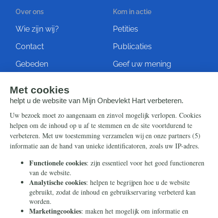
Over ons
Kom in actie
Wie zijn wij?
Petities
Contact
Publicaties
Gebeden
Geef uw mening
Artikelen
Ontvang de nieuwsbrief
Steun ons
Info
Nieuwsbrief
Contact
Eenmalig
Ontvang onze Telegram-
berichten
Maandelijks
Privacy
Periodiek
Nalaten
Zelf overschrijven