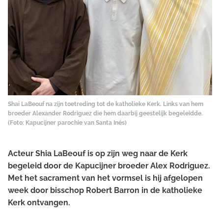
Shai LaBeouf na zijn toetreding tot de katholieke Kerk. Links van hem
broeder Alexander Rodriguez die hem daarbij geestelijk begeleidde.
(Foto: Kapucijner parochie van Santa Inés)
Acteur Shia LaBeouf is op zijn weg naar de Kerk
begeleid door de Kapucijner broeder Alex Rodriguez.
Met het sacrament van het vormsel is hij afgelopen
week door bisschop Robert Barron in de katholieke
Kerk ontvangen.