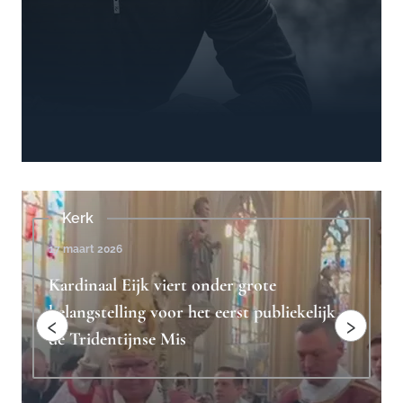
Beschouwingen
4 februari 2023
Ridderlijkheid is het antwoord op
jk
"toxische mannelijkheid"
‹
›