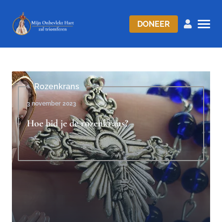
DONEER
Rozenkrans
3 november 2023
Hoe bid je de rozenkrans?